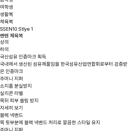
여학생
생활복
체육복
SSEN10 Stlye
1
쎈텐
체육복
상의
하의
국산섬유 인증마크 획득
국내에서 생산된 섬유제품임을 한국섬유산업연합회로부터 검증받
은 인증마크
주머니 지퍼
소지품 분실방지
실리콘 라벨
목뒤 피부 쓸림 방지
자세히 보기
블랙 넥밴드
목 뒷부분에 블랙 넥밴드 처리로 깔끔한 스타일 유지
주머니 지퍼