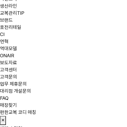
생산라인
교복관리TIP
브랜드
호전리테일
CI
연혁
역대모델
ONAIR
보도자료
고객센터
고객문의
업무 제휴문의
대리점 개설문의
FAQ
매장찾기
편한교복 코디 매칭