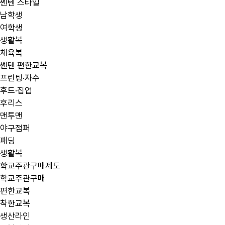
쎈텐 스타일
남학생
여학생
생활복
체육복
쎈텐 편한교복
프린팅·자수
후드·집업
후리스
맨투맨
야구점퍼
패딩
생활복
학교주관구매제도
학교주관구매
편한교복
착한교복
생산라인