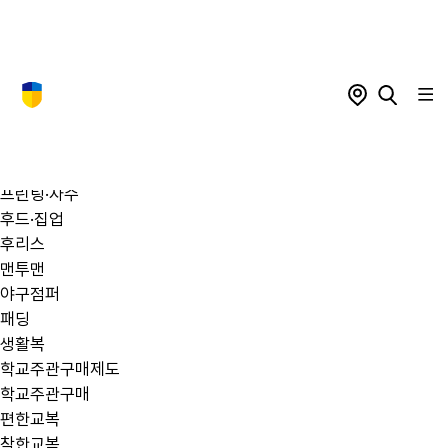
쎈텐 스타일
남학생
여학생
생활복
체육복
쎈텐 편한교복
프린팅·자수
후드·집업
후리스
맨투맨
야구점퍼
패딩
생활복
학교주관구매제도
학교주관구매
편한교복
착한교복