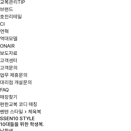
교복관리TIP
브랜드
호전리테일
CI
연혁
역대모델
ONAIR
보도자료
고객센터
고객문의
업무 제휴문의
대리점 개설문의
FAQ
매장찾기
편한교복 코디 매칭
쎈텐 스타일
체육복
SSEN10 STYLE
1
0
대
들
을
위
한
학
생
복
.
남학생