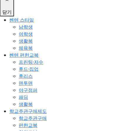
닫기
쎈텐 스타일
남학생
여학생
생활복
체육복
쎈텐 편한교복
프린팅·자수
후드·집업
후리스
맨투맨
야구점퍼
패딩
생활복
학교주관구매제도
학교주관구매
편한교복