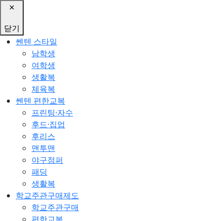
닫기
쎈텐 스타일
남학생
여학생
생활복
체육복
쎈텐 편한교복
프린팅·자수
후드·집업
후리스
맨투맨
야구점퍼
패딩
생활복
학교주관구매제도
학교주관구매
편한교복