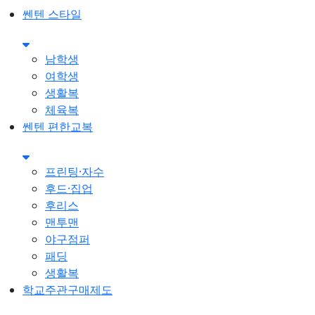
쎈텐 스타일
남학생
여학생
생활복
체육복
쎈텐 편한교복
프린팅·자수
후드·집업
후리스
맨투맨
야구점퍼
패딩
생활복
학교주관구매제도