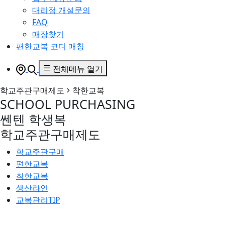
대리점 개설문의
FAQ
매장찾기
편한교복 코디 매칭
전체메뉴 열기
학교주관구매제도
착한교복
SCHOOL PURCHASING
쎈
텐
학
생
복
학
교
주
관
구
매
제
도
학교주관구매
편한교복
착한교복
생산라인
교복관리TIP