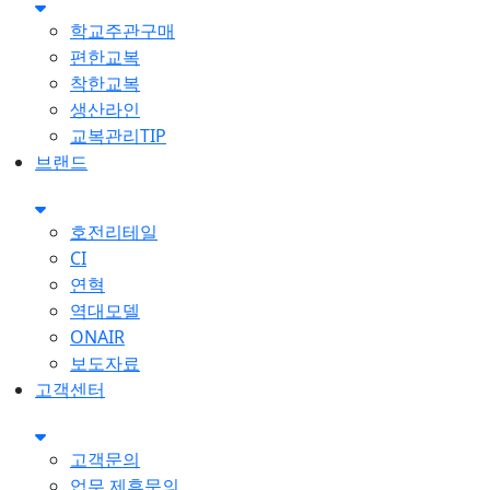
학교주관구매
편한교복
착한교복
생산라인
교복관리TIP
브랜드
호전리테일
CI
연혁
역대모델
ONAIR
보도자료
고객센터
고객문의
업무 제휴문의