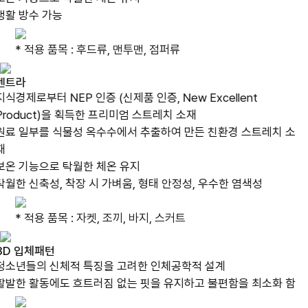
생활 방수 가능
* 적용 품목 : 후드류, 맨투맨, 점퍼류
젠트라
지식경제로부터 NEP 인증 (신제품 인증, New Excellent
Product)을 획득한 프리미엄 스트레치 소재
원료 일부를 식물성 옥수수에서 추출하여 만든 친환경 스트레치 소
재
보온 기능으로 탁월한 체온 유지
탁월한 신축성, 착장 시 가벼움, 형태 안정성, 우수한 염색성
* 적용 품목 : 자켓, 조끼, 바지, 스커트
3D 입체패턴
청소년들의 신체적 특징을 고려한 인체공학적 설계
활발한 활동에도 흐트러짐 없는 핏을 유지하고 불편함을 최소화 함