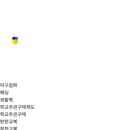
쎈텐 스타일
남학생
여학생
생활복
체육복
쎈텐 편한교복
프린팅·자수
후드·집업
후리스
맨투맨
야구점퍼
패딩
생활복
학교주관구매제도
학교주관구매
편한교복
착한교복