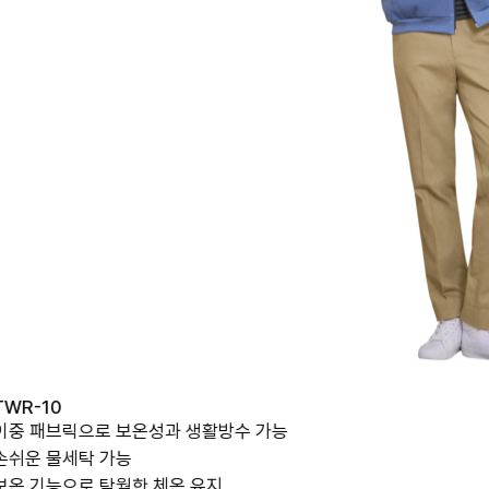
TWR-10
이중 패브릭으로 보온성과 생활방수 가능
손쉬운 물세탁 가능
보온 기능으로 탁월한 체온 유지