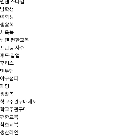
쎈텐 스타일
남학생
여학생
생활복
체육복
쎈텐 편한교복
프린팅·자수
후드·집업
후리스
맨투맨
야구점퍼
패딩
생활복
학교주관구매제도
학교주관구매
편한교복
착한교복
생산라인