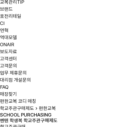
교복관리TIP
브랜드
호전리테일
CI
연혁
역대모델
ONAIR
보도자료
고객센터
고객문의
업무 제휴문의
대리점 개설문의
FAQ
매장찾기
편한교복 코디 매칭
학교주관구매제도
편한교복
SCHOOL PURCHASING
쎈
텐
학
생
복
학
교
주
관
구
매
제
도
학교주관구매