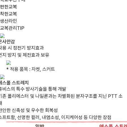
편한교복
착한교복
생산라인
교복관리TIP
은사안감
착용 시 정전기 방지효과
먼지 방지 및 제전효과 보유
* 적용 품목 : 자켓, 스커트
에스폴 스트레치
휴비스의 특수 방사기술을 통해 개발
기존 폴리에스터 및 나일론과는 차별화된 분자구조를 지닌 PTT 소
재
편안한 신축성 및 우수한 회복성
소프트함, 선명한 컬러, 내염소성, 이지케어성 등 다양한 장점