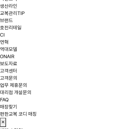
생산라인
교복관리TIP
브랜드
호전리테일
CI
연혁
역대모델
ONAIR
보도자료
고객센터
고객문의
업무 제휴문의
대리점 개설문의
FAQ
매장찾기
편한교복 코디 매칭