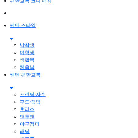
편한교복 코디 매칭
쎈텐 스타일
남학생
여학생
생활복
체육복
쎈텐 편한교복
프린팅·자수
후드·집업
후리스
맨투맨
야구점퍼
패딩