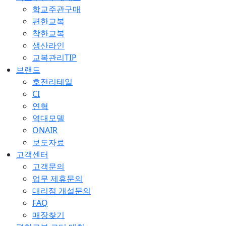
학교주관구매
편한교복
착한교복
생산라인
교복관리TIP
브랜드
호전리테일
CI
연혁
역대모델
ONAIR
보도자료
고객센터
고객문의
업무 제휴문의
대리점 개설문의
FAQ
매장찾기