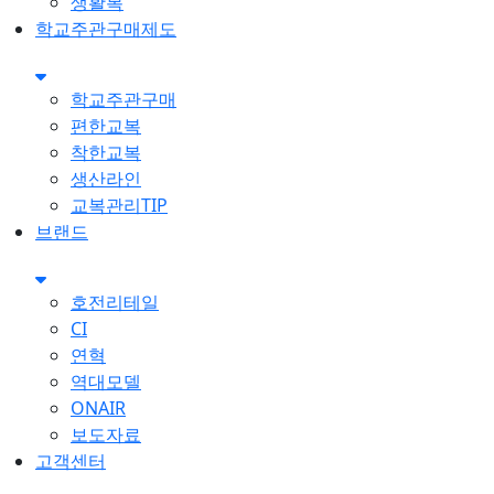
생활복
학교주관구매제도
학교주관구매
편한교복
착한교복
생산라인
교복관리TIP
브랜드
호전리테일
CI
연혁
역대모델
ONAIR
보도자료
고객센터