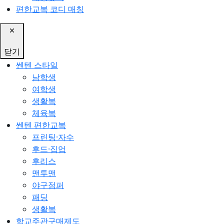
편한교복 코디 매칭
닫기
쎈텐 스타일
남학생
여학생
생활복
체육복
쎈텐 편한교복
프린팅·자수
후드·집업
후리스
맨투맨
야구점퍼
패딩
생활복
학교주관구매제도