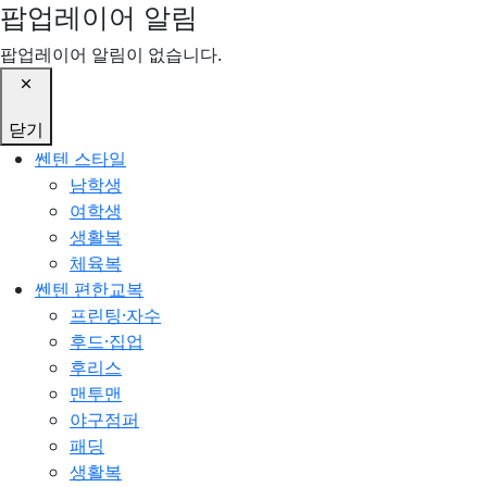
팝업레이어 알림
팝업레이어 알림이 없습니다.
닫기
쎈텐 스타일
남학생
여학생
생활복
체육복
쎈텐 편한교복
프린팅·자수
후드·집업
후리스
맨투맨
야구점퍼
패딩
생활복