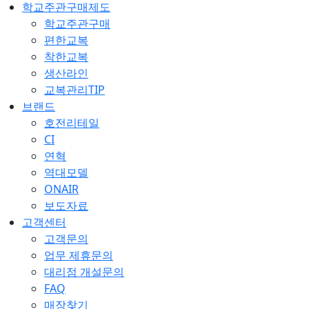
학교주관구매제도
학교주관구매
편한교복
착한교복
생산라인
교복관리TIP
브랜드
호전리테일
CI
연혁
역대모델
ONAIR
보도자료
고객센터
고객문의
업무 제휴문의
대리점 개설문의
FAQ
매장찾기